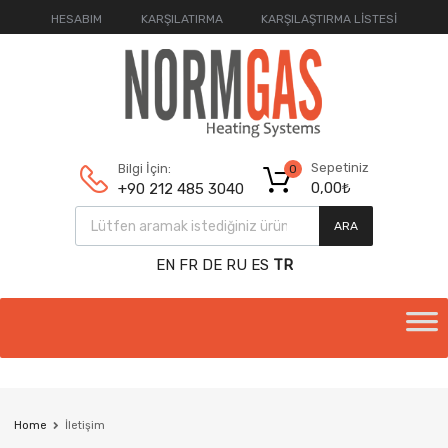
HESABIM
KARŞILATIRMA
KARŞILAŞTIRMA LİSTESİ
Sepetiniz
Bilgi İçin:
0
0,00
₺
+90 212 485 3040
ARA
EN
FR
DE
RU
ES
TR
Home
İletişim